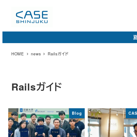
メ
イ
ン
コ
夏
ン
テ
HOME
news
Railsガイド
ン
ツ
へ
Railsガイド
移
動
Blog
CAS