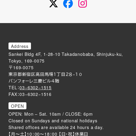
Twitter
Facebook
Instagram
Address
Sankei Bldg 4F, 1-28-10 Takadanobaba, Shinjuku-ku,
Tokyo, 169-0075
〒169-0075
東京都新宿区高田馬場１丁目２８−１０
バンフォーレ三慶ビル４階
TEL：
03−6302−1515
FAX：03−6302−1516
OPEN
OPEN: Mon – Sat. 10am / CLOSE: 6pm
Closed on Sundays and national holidays
Shared offices are available 24 hours a day.
【月〜土】10：00〜18：00 【日・祝】休業日