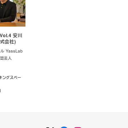
ol.4 安川
株式会社)
YassLab
社団法人
キングスペー
日