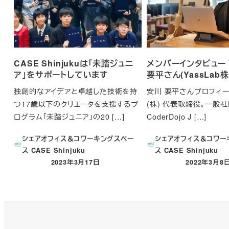
CASE Shinjukuは「未踏ジュニ
メンバーインタビュー V
ア」をサポートしています
要平さん(YassLab
独創的なアイデアと卓越した技術を持
安川 要平さんプロフィール 
つ17歳以下のクリエータを支援するプ
(株) 代表取締役。一般
ログラム「未踏ジュニア」の20 […]
CoderDojo J […]
シェアオフィス＆コワーキングスペー
シェアオフィス＆コワー
ス CASE Shinjuku
ス CASE Shinjuku
2023年3月17日
2022年3月8
投稿日
投稿日