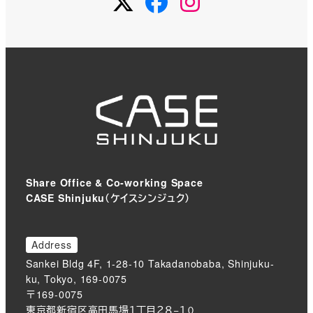
Share Office & Co-working Space
CASE Shinjuku（ケイスシンジュク）
Address
Sankei Bldg 4F, 1-28-10 Takadanobaba, Shinjuku-
ku, Tokyo, 169-0075
〒169-0075
東京都新宿区高田馬場１丁目２８−１０