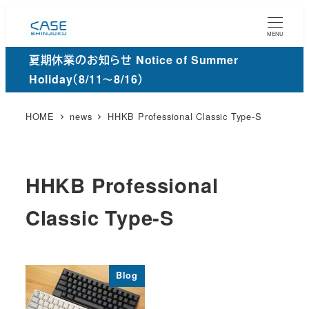
メ
イ
MENU
ン
夏期休業のお知らせ Notice of Summer
コ
Holiday（8/11～8/16）
ン
テ
HOME
news
HHKB Professional Classic Type-S
ン
ツ
へ
HHKB Professional
移
動
Classic Type-S
Blog