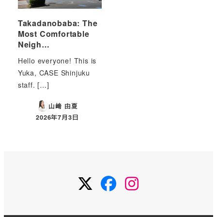
Takadanobaba: The
Most Comfortable
Neigh…
Hello everyone! This is
Yuka, CASE Shinjuku
staff. […]
山﨑 由夏
2026年7月3日
投稿日
Twitter
Facebook
Instagram