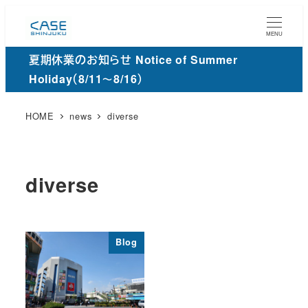
メ
イ
MENU
ン
夏期休業のお知らせ Notice of Summer
コ
Holiday（8/11～8/16）
ン
テ
HOME
news
diverse
ン
ツ
へ
diverse
移
動
Blog