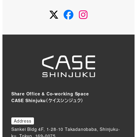
Twitter
Facebook
Instagram
Share Office & Co-working Space
CASE Shinjuku（ケイスシンジュク）
Address
Sankei Bldg 4F, 1-28-10 Takadanobaba, Shinjuku-
ku, Tokyo, 169-0075