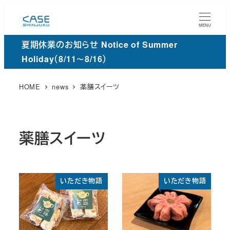
メ
イ
MENU
ン
夏期休業のお知らせ Notice of Summer
コ
Holiday（8/11～8/16）
ン
テ
HOME
news
薬膳スイーツ
ン
ツ
へ
薬膳スイーツ
移
動
いただき物語
いただき物語