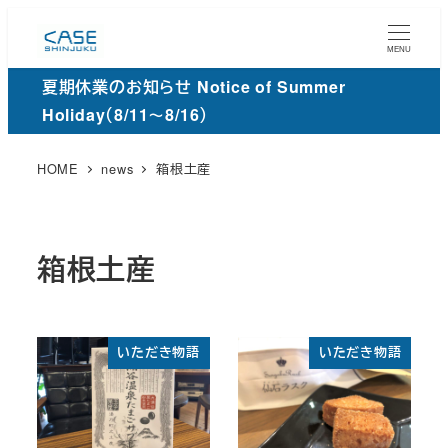
メ
イ
MENU
ン
夏期休業のお知らせ Notice of Summer
コ
Holiday（8/11～8/16）
ン
テ
HOME
news
箱根土産
ン
ツ
へ
箱根土産
移
動
いただき物語
いただき物語