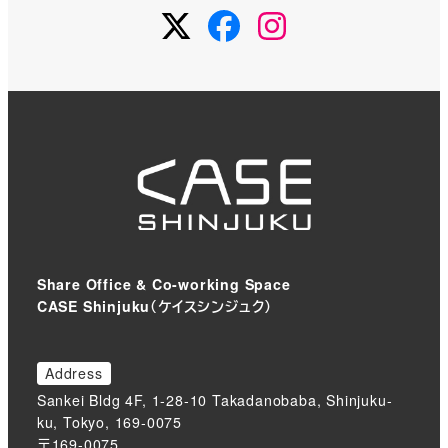
Twitter
Facebook
Instagram
Share Office & Co-working Space
CASE Shinjuku（ケイスシンジュク）
Address
Sankei Bldg 4F, 1-28-10 Takadanobaba, Shinjuku-
ku, Tokyo, 169-0075
〒169-0075