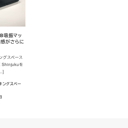
KB吸振マッ
鍵感がさらに
ングスペース
hinjukuを
…]
キングスペー
日