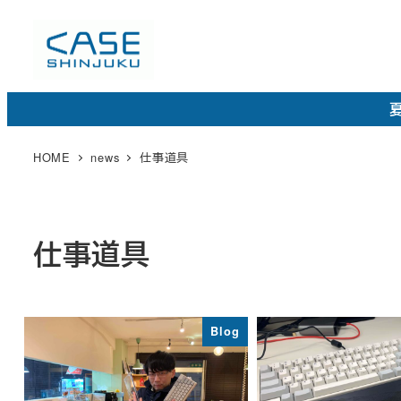
メ
イ
ン
コ
夏
ン
テ
HOME
news
仕事道具
ン
ツ
へ
仕事道具
移
動
Blog