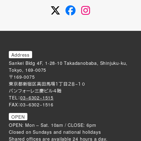
Twitter
Facebook
Instagram
Address
Sankei Bldg 4F, 1-28-10 Takadanobaba, Shinjuku-ku,
Tokyo, 169-0075
〒169-0075
東京都新宿区高田馬場１丁目２８−１０
バンフォーレ三慶ビル４階
TEL：
03−6302−1515
FAX：03−6302−1516
OPEN
OPEN: Mon – Sat. 10am / CLOSE: 6pm
Closed on Sundays and national holidays
Shared offices are available 24 hours a day.