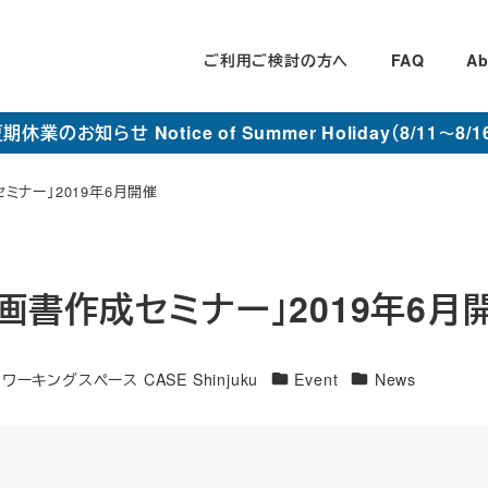
ご利用ご検討の方へ
FAQ
Ab
期休業のお知らせ Notice of Summer Holiday（8/11～8/1
ミナー」2019年6月開催
画書作成セミナー」2019年6月
カ
カ
ーキングスペース CASE Shinjuku
Event
News
テ
テ
ゴ
ゴ
リ
リ
ー
ー