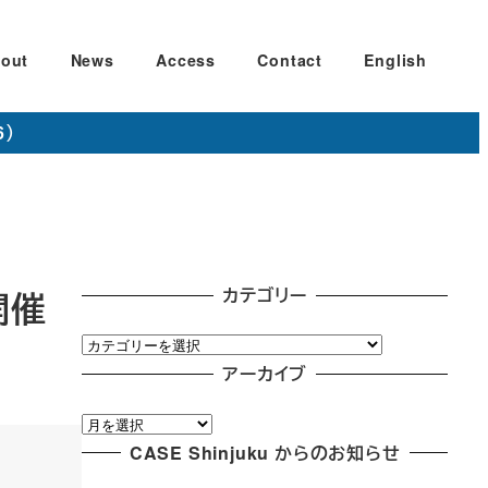
out
News
Access
Contact
English
6）
カテゴリー
開催
カ
テ
アーカイブ
ゴ
ア
リ
ー
CASE Shinjuku からのお知らせ
ー
カ