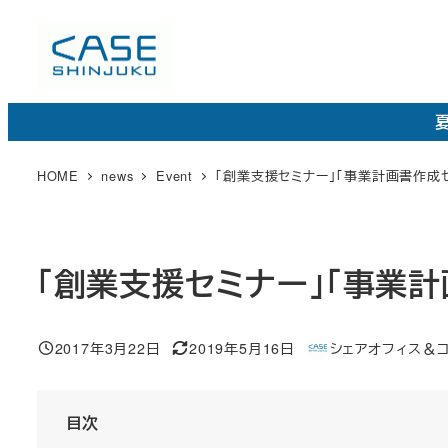
メ
イ
ン
コ
夏
ン
テ
HOME
news
Event
「創業支援セミナー」「事業計画書作成セ
ン
ツ
へ
「創業支援セミナー」「事業計
移
動
2017年3月22日
2019年5月16日
シェアオフィス＆コワ
投稿日
更
著
新
者
日
目次