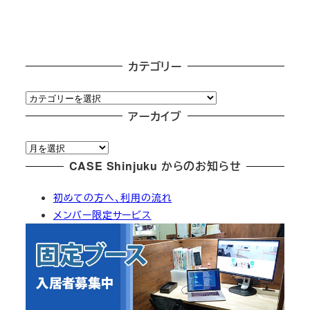
カテゴリー
カ
テ
アーカイブ
ゴ
ア
リ
ー
CASE Shinjuku からのお知らせ
ー
カ
初めての方へ、利用の流れ
イ
メンバー限定サービス
ブ