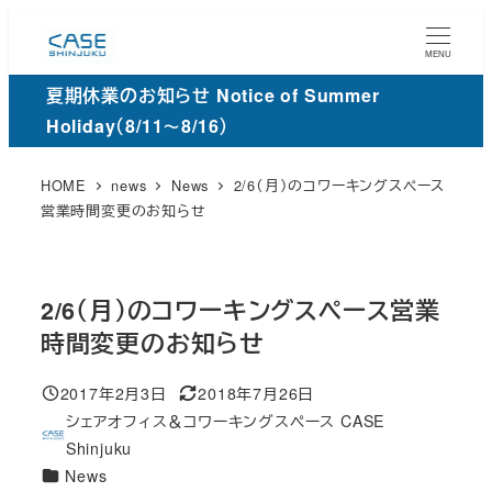
メ
イ
MENU
ン
夏期休業のお知らせ Notice of Summer
コ
Holiday（8/11～8/16）
ン
テ
HOME
news
News
2/6（月）のコワーキングスペース
ン
営業時間変更のお知らせ
ツ
へ
移
2/6（月）のコワーキングスペース営業
動
時間変更のお知らせ
2017年2月3日
2018年7月26日
投稿日
更
シェアオフィス＆コワーキングスペース CASE
新
著
Shinjuku
日
者
カ
News