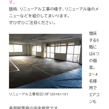
す。
随時、リニューアル工事の様子、リニューアル後のメ
ニューなどを紹介してまいります。
ぜひぜひご注目ください。
増床
する5
階に
は6つ
の個
室。
2～4
名様
用で
リニューアル工事初日（5F）20161101
エアコ
ンも
各部屋専用の完全個室です。