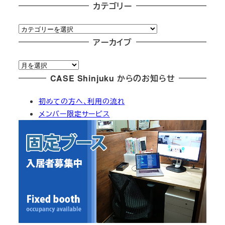
カテゴリー
カ
テ
アーカイブ
ゴ
ア
リ
ー
CASE Shinjuku からのお知らせ
ー
カ
初めての方へ、利用の流れ
イ
メンバー限定サービス
ブ