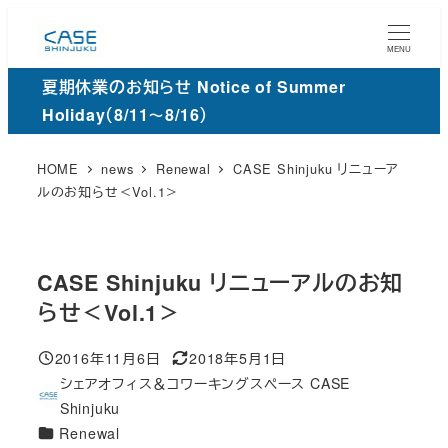
メ
イ
MENU
ン
夏期休業のお知らせ Notice of Summer
コ
Holiday（8/11～8/16）
ン
テ
HOME
news
Renewal
CASE Shinjuku リニューア
ン
ルのお知らせ＜Vol.1＞
ツ
へ
移
CASE Shinjuku リニューアルのお知
動
らせ＜Vol.1＞
2016年11月6日
2018年5月1日
投稿日
更
シェアオフィス＆コワーキングスペース CASE
新
著
Shinjuku
日
者
カ
Renewal