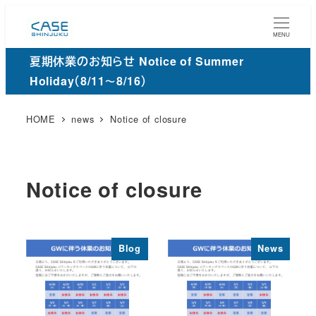
メ
イ
MENU
ン
夏期休業のお知らせ Notice of Summer
コ
Holiday（8/11～8/16）
ン
テ
HOME
news
Notice of closure
ン
ツ
へ
Notice of closure
移
動
Blog
News