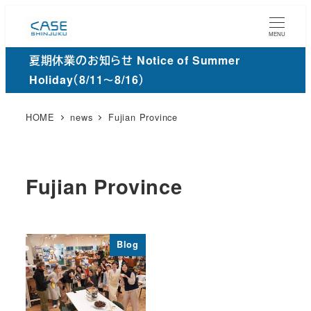
メ
イ
MENU
ン
夏期休業のお知らせ Notice of Summer
コ
Holiday（8/11～8/16）
ン
テ
HOME
news
Fujian Province
ン
ツ
へ
Fujian Province
移
動
Blog