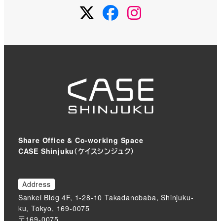
Twitter
Facebook
Instagram
Share Office & Co-working Space
CASE Shinjuku（ケイスシンジュク）
Address
Sankei Bldg 4F, 1-28-10 Takadanobaba, Shinjuku-
ku, Tokyo, 169-0075
〒169-0075