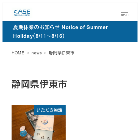
メ
イ
MENU
ン
夏期休業のお知らせ Notice of Summer
コ
Holiday（8/11～8/16）
ン
テ
HOME
news
静岡県伊東市
ン
ツ
へ
静岡県伊東市
移
動
いただき物語