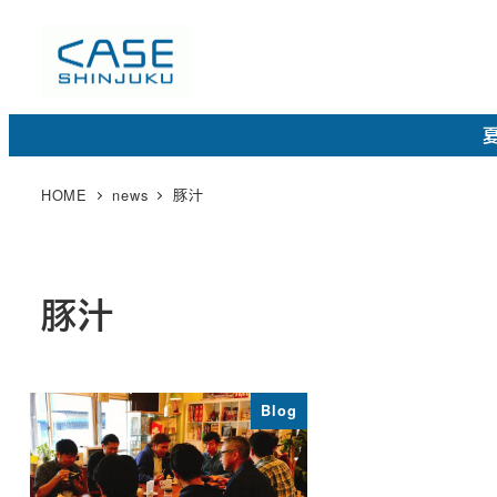
メ
イ
ン
コ
夏
ン
テ
HOME
news
豚汁
ン
ツ
へ
豚汁
移
動
Blog