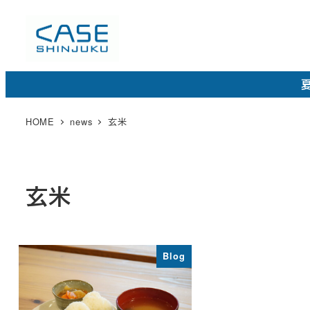
メ
イ
ン
コ
夏
ン
テ
HOME
news
玄米
ン
ツ
へ
玄米
移
動
Blog