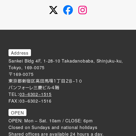
Twitter
Facebook
Instagram
Address
Sankei Bldg 4F, 1-28-10 Takadanobaba, Shinjuku-ku,
Tokyo, 169-0075
〒169-0075
東京都新宿区高田馬場１丁目２８−１０
バンフォーレ三慶ビル４階
TEL：
03−6302−1515
FAX：03−6302−1516
OPEN
OPEN: Mon – Sat. 10am / CLOSE: 6pm
Closed on Sundays and national holidays
Shared offices are available 24 hours a day.