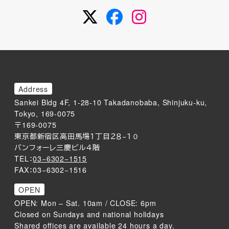
Twitter
Facebook
Instagram
Address
Sankei Bldg 4F, 1-28-10 Takadanobaba, Shinjuku-ku,
Tokyo, 169-0075
〒169-0075
東京都新宿区高田馬場１丁目２８−１０
バンフォーレ三慶ビル４階
TEL：
03−6302−1515
FAX：03−6302−1516
OPEN
OPEN: Mon – Sat. 10am / CLOSE: 6pm
Closed on Sundays and national holidays
Shared offices are available 24 hours a day.