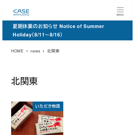
メ
イ
MENU
ン
夏期休業のお知らせ Notice of Summer
コ
Holiday（8/11～8/16）
ン
テ
HOME
news
北関東
ン
ツ
へ
北関東
移
動
いただき物語