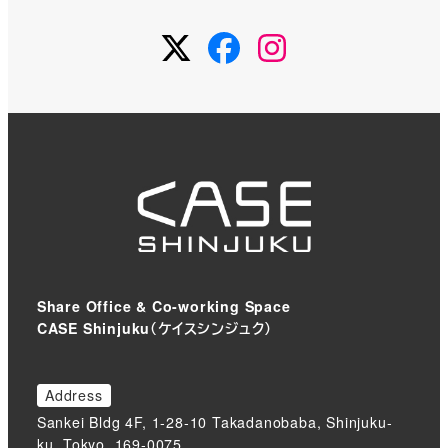
Twitter
Facebook
Instagram
Share Office & Co-working Space
CASE Shinjuku（ケイスシンジュク）
Address
Sankei Bldg 4F, 1-28-10 Takadanobaba, Shinjuku-
ku, Tokyo, 169-0075