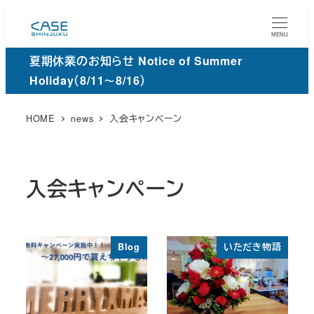
メ
イ
MENU
ン
夏期休業のお知らせ Notice of Summer
コ
Holiday（8/11～8/16）
ン
テ
HOME
news
入会キャンペーン
ン
ツ
へ
入会キャンペーン
移
動
Blog
いただき物語