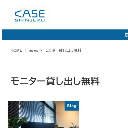
メ
イ
ン
コ
夏
ン
テ
HOME
news
モニター貸し出し無料
ン
ツ
へ
モニター貸し出し無料
移
動
Blog