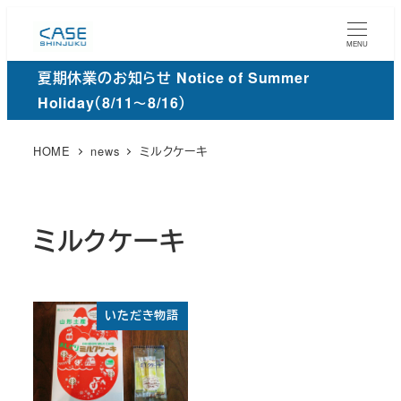
メ
イ
MENU
ン
夏期休業のお知らせ Notice of Summer
コ
Holiday（8/11～8/16）
ン
テ
HOME
news
ミルクケーキ
ン
ツ
へ
ミルクケーキ
移
動
いただき物語