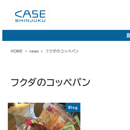
メ
イ
ン
コ
夏
ン
テ
HOME
news
フクダのコッペパン
ン
ツ
へ
フクダのコッペパン
移
動
Blog