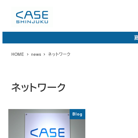
メ
イ
ン
コ
夏
ン
テ
HOME
news
ネットワーク
ン
ツ
へ
ネットワーク
移
動
Blog