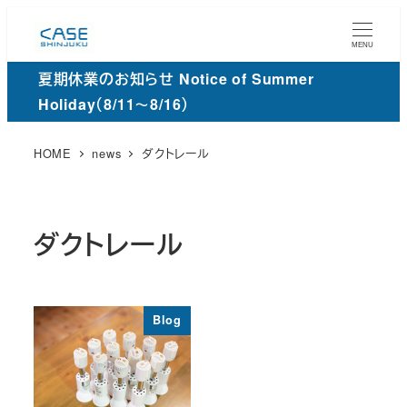
メ
イ
MENU
ン
夏期休業のお知らせ Notice of Summer
コ
Holiday（8/11～8/16）
ン
テ
HOME
news
ダクトレール
ン
ツ
へ
ダクトレール
移
動
Blog