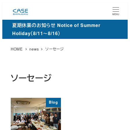
メ
イ
MENU
ン
夏期休業のお知らせ Notice of Summer
コ
Holiday（8/11～8/16）
ン
テ
HOME
news
ソーセージ
ン
ツ
へ
ソーセージ
移
動
Blog