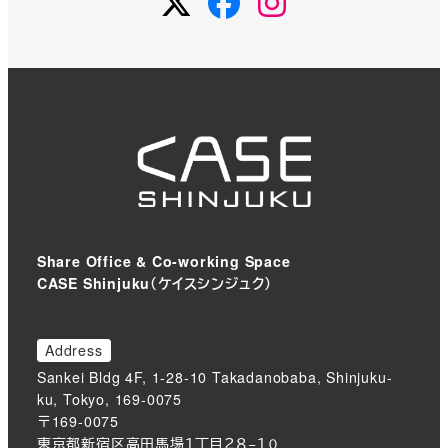
Share Office & Co-working Space
CASE Shinjuku（ケイスシンジュク）
Address
Sankei Bldg 4F, 1-28-10 Takadanobaba, Shinjuku-
ku, Tokyo, 169-0075
〒169-0075
東京都新宿区高田馬場１丁目２８−１０