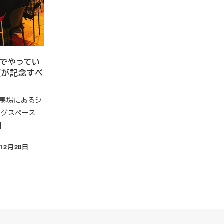
スでやってい
便が記念すべ
馬場にあるシ
ングスペース
]
年12月28日