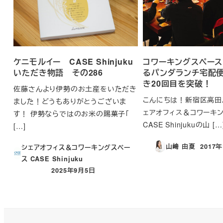
ケニモルイー CASE Shinjuku
コワーキングスペー
いただき物語 その286
るパンダランチ宅配
き20回目を突破！
佐藤さんより伊勢のお土産をいただき
こんにちは！新宿区高田
ました！どうもありがとうございま
ェアオフィス＆コワーキ
す！ 伊勢ならではのお米の賜菓子「
CASE Shinjukuの山 […
[…]
山﨑 由夏
2017
シェアオフィス＆コワーキングスペー
投稿日
ス CASE Shinjuku
2025年9月5日
投稿日