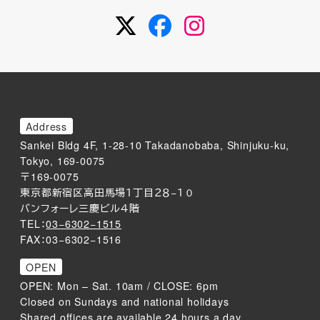
Twitter
Facebook
Instagram
Address
Sankei Bldg 4F, 1-28-10 Takadanobaba, Shinjuku-ku,
Tokyo, 169-0075
〒169-0075
東京都新宿区高田馬場１丁目２８−１０
バンフォーレ三慶ビル４階
TEL：
03−6302−1515
FAX：03−6302−1516
OPEN
OPEN: Mon – Sat. 10am / CLOSE: 6pm
Closed on Sundays and national holidays
Shared offices are available 24 hours a day.