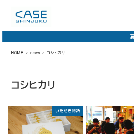
メ
イ
ン
コ
夏
ン
テ
HOME
news
コシヒカリ
ン
ツ
へ
コシヒカリ
移
動
いただき物語