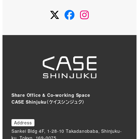
Twitter
Facebook
Instagram
Share Office & Co-working Space
CASE Shinjuku（ケイスシンジュク）
Address
Sankei Bldg 4F, 1-28-10 Takadanobaba, Shinjuku-
ku, Tokyo, 169-0075