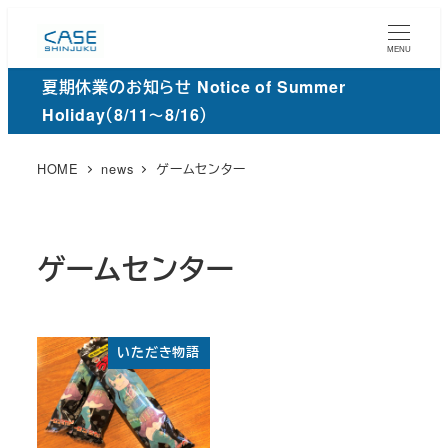
メ
イ
MENU
ン
夏期休業のお知らせ Notice of Summer
コ
Holiday（8/11～8/16）
ン
テ
HOME
news
ゲームセンター
ン
ツ
へ
ゲームセンター
移
動
いただき物語