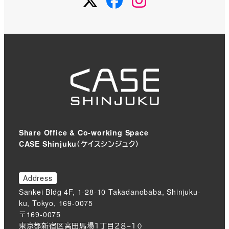
Share Office & Co-working Space
CASE Shinjuku（ケイスシンジュク）
Address
Sankei Bldg 4F, 1-28-10 Takadanobaba, Shinjuku-
ku, Tokyo, 169-0075
〒169-0075
東京都新宿区高田馬場１丁目２８−１０