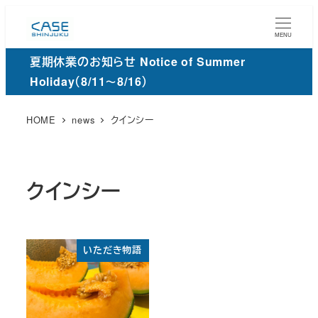
メ
イ
MENU
ン
夏期休業のお知らせ Notice of Summer
コ
Holiday（8/11～8/16）
ン
テ
HOME
news
クインシー
ン
ツ
へ
クインシー
移
動
いただき物語