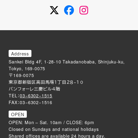
Twitter
Facebook
Instagram
Address
Sankei Bldg 4F, 1-28-10 Takadanobaba, Shinjuku-ku,
Tokyo, 169-0075
〒169-0075
東京都新宿区高田馬場１丁目２８−１０
バンフォーレ三慶ビル４階
TEL：
03−6302−1515
FAX：03−6302−1516
OPEN
OPEN: Mon – Sat. 10am / CLOSE: 6pm
Closed on Sundays and national holidays
Shared offices are available 24 hours a day.