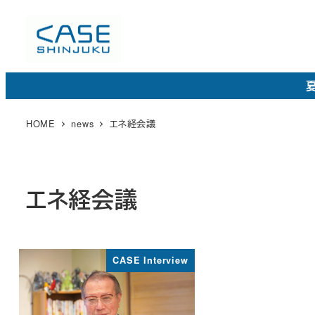
メ
イ
ン
コ
夏
ン
テ
HOME
news
エネ経会議
ン
ツ
へ
エネ経会議
移
動
CASE Interview