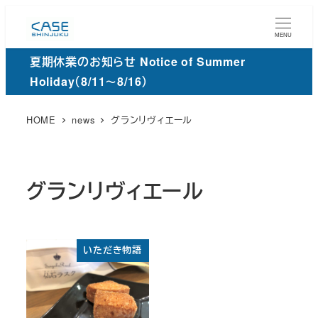
メ
イ
MENU
ン
夏期休業のお知らせ Notice of Summer
コ
Holiday（8/11～8/16）
ン
テ
HOME
news
グランリヴィエール
ン
ツ
へ
グランリヴィエール
移
動
いただき物語