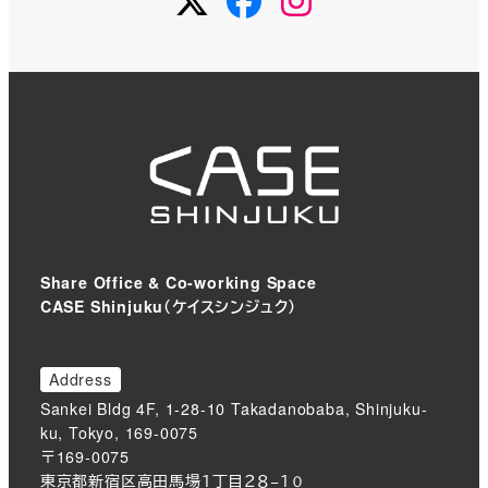
Share Office & Co-working Space
CASE Shinjuku（ケイスシンジュク）
Address
Sankei Bldg 4F, 1-28-10 Takadanobaba, Shinjuku-
ku, Tokyo, 169-0075
〒169-0075
東京都新宿区高田馬場１丁目２８−１０