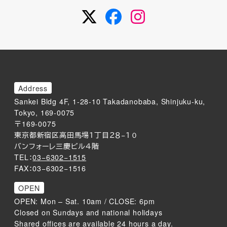
Twitter
Facebook
Instagram
Address
Sankei Bldg 4F, 1-28-10 Takadanobaba, Shinjuku-ku,
Tokyo, 169-0075
〒169-0075
東京都新宿区高田馬場１丁目２８−１０
バンフォーレ三慶ビル４階
TEL：
03−6302−1515
FAX：03−6302−1516
OPEN
OPEN: Mon – Sat. 10am / CLOSE: 6pm
Closed on Sundays and national holidays
Shared offices are available 24 hours a day.