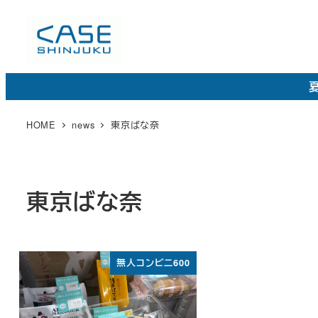
メ
イ
ン
コ
夏
ン
テ
HOME
news
東京ばな奈
ン
ツ
へ
東京ばな奈
移
動
無人コンビニ600