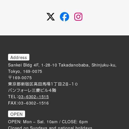
Twitter
Facebook
Instagram
Address
Sankei Bldg 4F, 1-28-10 Takadanobaba, Shinjuku-ku,
Tokyo, 169-0075
〒169-0075
東京都新宿区高田馬場１丁目２８−１０
バンフォーレ三慶ビル４階
TEL：
03−6302−1515
FAX：03−6302−1516
OPEN
OPEN: Mon – Sat. 10am / CLOSE: 6pm
Closed on Sundays and national holidays