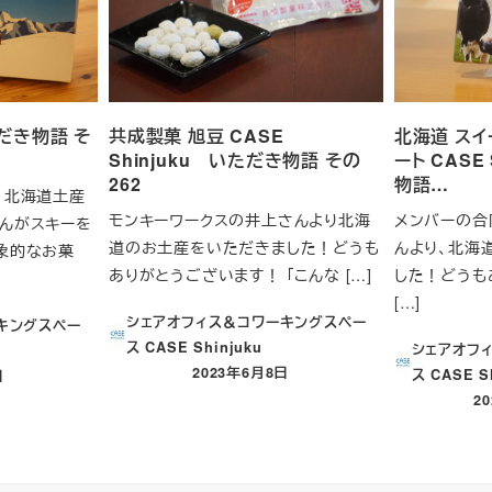
だき物語 そ
共成製菓 旭豆 CASE
北海道 スイ
Shinjuku いただき物語 その
ート CASE
262
物語…
、北海道土産
モンキーワークスの井上さんより北海
メンバーの合
んがスキーを
道のお土産をいただきました！どうも
んより、北海
象的なお菓
ありがとうございます！ 「こんな […]
した！どうも
[…]
シェアオフィス＆コワーキングスペー
キングスペー
ス CASE Shinjuku
シェアオフ
2023年6月8日
ス CASE S
日
投稿日
2
投