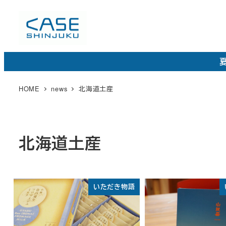
メ
イ
ン
コ
夏
ン
テ
HOME
news
北海道土産
ン
ツ
へ
北海道土産
移
動
いただき物語