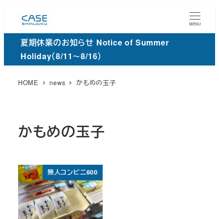
メ
イ
MENU
ン
夏期休業のお知らせ Notice of Summer
コ
Holiday（8/11～8/16）
ン
テ
HOME
news
かもめの玉子
ン
ツ
へ
かもめの玉子
移
動
無人コンビニ600