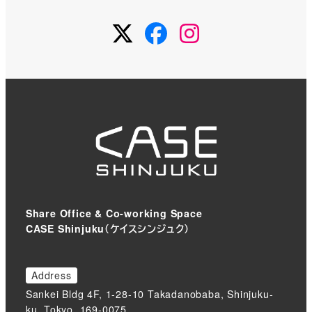
Twitter
Facebook
Instagram
Share Office & Co-working Space
CASE Shinjuku（ケイスシンジュク）
Address
Sankei Bldg 4F, 1-28-10 Takadanobaba, Shinjuku-
ku, Tokyo, 169-0075